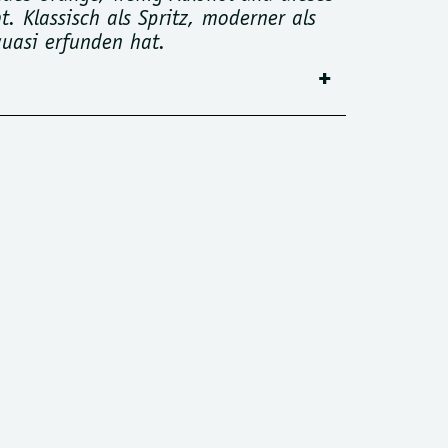
. Klassisch als Spritz, moderner als
 quasi erfunden hat.
hmeckt. Kein Drink für den großen
niedrige Alkoholgehalt macht ihn
ausmacht, entscheidet der Mixer.
he, Klarheit – kommt aus dem, was
ichere Wahl, wenn der Drink einfach
unter die Aperol-Süße und nimmt dem