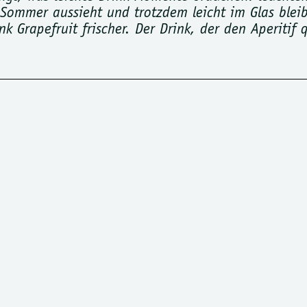
 Sommer aussieht und trotzdem leicht im Glas bleibt
ink Grapefruit frischer. Der Drink, der den Aperitif
einsamer Leichtigkeit aussieht – und genau so sc
en. Das bittersüße Orange ist sofort lesbar, der 
t den ganzen Drink auf Spannung.
eine Basis, kein fertiges Rezept. Was den Drink 
“ etwas Eigenes.
DER MIXER MACHT DEN UNTERSCHIED
ine ruhige Süße mit. Alles andere – Länge, Frisc
ich:
r vertraute Spritz, hell und unkompliziert. Die s
d erwachsener. Die Chinin-Bitterkeit legt sich 