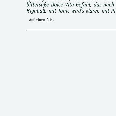
bittersüße Dolce-Vita-Gefühl, das nach
Highball, mit Tonic wird’s klarer, mit P
Auf einen Blick
Aperol ist beliebt, weil er nach gem
Auftritt, einer für das gute Dazwisch
alltagstauglich, und die Perlage häl
Das eigentlich Spannende: Aperol ist 
Genau hier wird aus „Spritz-Standard
Aperol bringt Farbe, Bitterkeit und e
dazukommt. Drei Richtungen lohnen s
Mit
Soda
bleibt es beim Klassiker: de
funktionieren soll.
Mit
Tonic Water
wird es trockener un