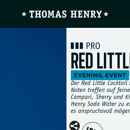
RED LITT
EVENING
,
EVENT
Der Red Little Cocktail 
Noten treffen auf feine
Campari, Sherry und K
Henry Soda Water zu ei
es anspruchsvoll mögen.