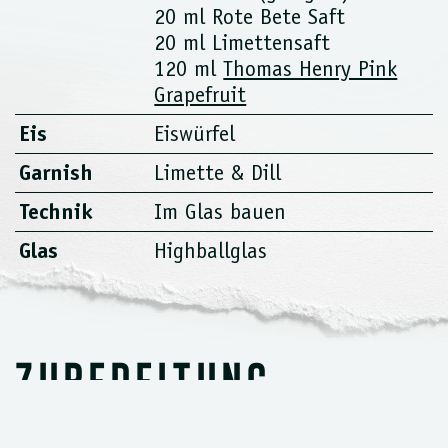
20 ml Rote Bete Saft
20 ml Limettensaft
120 ml
Thomas Henry Pink
Grapefruit
Eis
Eiswürfel
Garnish
Limette & Dill
Technik
Im Glas bauen
Glas
Highballglas
ZUBEREITUNG
Gib Rum, Rote Bete Saft, Limettensaft