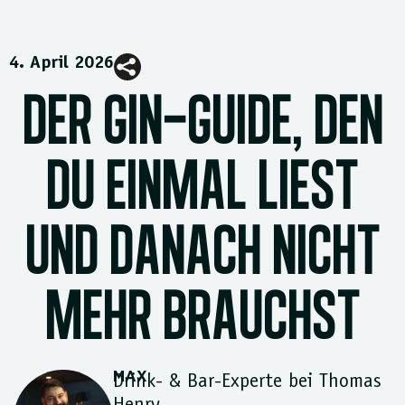
4. April 2026
DER GIN-GUIDE, DEN
DU EINMAL LIEST
UND DANACH NICHT
MEHR BRAUCHST
MAX
Drink- & Bar-Experte bei Thomas