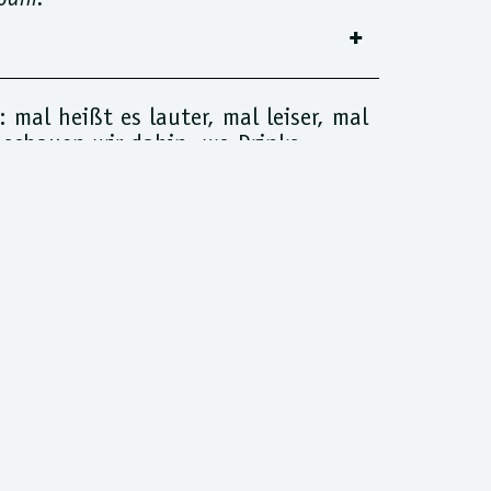
Jahr.
 mal heißt es lauter, mal leiser, mal
 schauen wir dahin, wo Drinks
er Mexico City bis Bangkok.
liegen, keine TikTok-
on angeben. Sie haben eines
rn um den, der am besten zum Moment
LAS ZÄHLEN
rus: kurz gebaut, lang trinkbar.
erves ersetzen den schweren