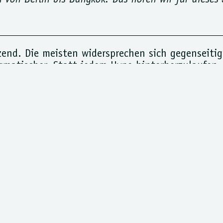
 von Berlin bis Bangkok. Das hören wir für dieses 
zend. Die meisten widersprechen sich gegenseitig:
gmatischer. Statt jedem Hype hinterherzulaufen,
 der Bars, mit denen wir arbeiten, von Berlin üb
h auf fünf Bewegungen eindampfen. Keine Eintagsf
ie sich seit Monaten abzeichnen und 2026 den T
en stärksten oder spektakulärsten Drink, sonde
 ankommt.
BEWEGUNGEN, DIE 2026 IM G
 als Hauptdarsteller. Spirituose, Mixer, Eis, Zit
uss.
 Nische.
Leichte Spritz-Varianten und Aperitif-S