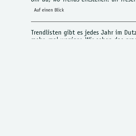
Ohr da, wo Trends entstehen: an Tresen
Auf einen Blick
Trendlisten gibt es jedes Jahr im Dut
mehr, mal weniger. Wir sehen das pra
tatsächlich entstehen: auf die Karten
Was dort wirklich passiert, lässt sic
Gimmicks, sondern Verschiebungen, d
gemeinsam: Es geht nicht mehr um d
passt. Hier sind die fünf, auf die es
DIE FÜNF 
Der Highball ist zurück.
Und zwar
Kein Drink, der erklärt werden m
Low-ABV ist Mittelpunkt, nicht