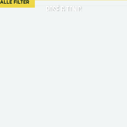
ALLE FILTER
ROSÉ & TONIC
LILLET LEMON
WILD BERRY SPRITZ
VERONI
BOTANICAL WERMUT TONIC
WATERMELON SPRITZ
AMALFI
CHERRY BLOSSOM SPRITZ
MARTINI FIERO TONIC
APEROL GRAPEFRUIT SPRITZ ZERO
ITALIAN MELON
LEMON & ALE
AMERICANO
LILLET ROSÉ CHIC
LILLET WILD BERRY
LIMONCELLO TONIC